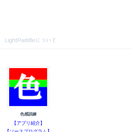
LightPaddleについて
色感訓練
【アプリ紹介】
【ソースプログラム】