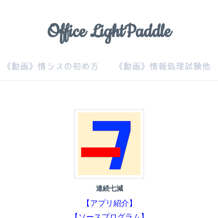
Office LightPaddle
《動画》情シスの初め方
《動画》情報処理試験他
連続七減
【アプリ紹介】
【ソースプログラム】